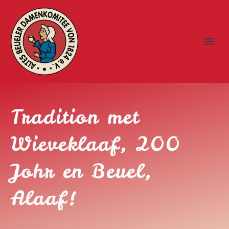
Tradition met
Wieveklaaf, 200
Johr en Beuel,
Alaaf!