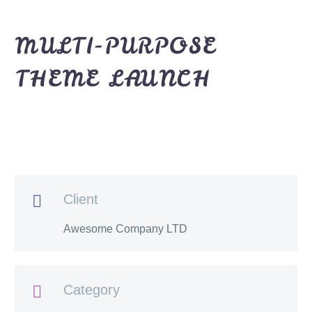
MULTI-PURPOSE
THEME LAUNCH
Client

Awesome Company LTD
Category
