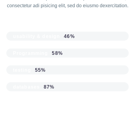
consectetur adi pisicing elit, sed do eiusmo dexercitation.
usability & design
46%
Programming
58%
testing
55%
databases
87%