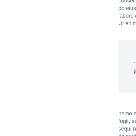
consect
do eius
labore 
Ut eni
nemo en
fugit, 
sequi 