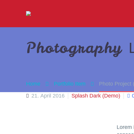
Photography
Home
Portfolio Item
Photo Project
21. April 2016
Splash Dark (Demo)
Lorem i