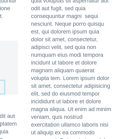
quuntur
quia voluptas sit aspernatur aut
tione
odit aut fugit, sed quia
t.
consequuntur magni sequi
nesciunt. Neque porro quisqu
est, qui dolorem ipsum quia
dolor sit amet, consectetur,
adipisci velit, sed quia non
numquam eius modi tempora
incidunt ut labore et dolore
magnam aliquam quaerat
volupta tem. Lorem ipsum dolor
sit amet, consectetur adipisicing
elit, sed do eiusmod tempor
incididunt ut labore et dolore
magna aliqua. Ut enim ad minim
it aut
veniam, quis nostrud
uptatem
exercitation ullamco laboris nisi
quia
ut aliquip ex ea commodo