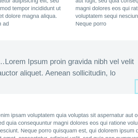
etur adipisicing elit, sed
aut fugit, sed quia conse
mod tempor incididunt ut
magni dolores eos qui ra
et dolore magna aliqua.
voluptatem sequi nesciun
m ad
Neque porro
…Lorem Ipsum proin gravida nibh vel velit
auctor aliquet. Aenean sollicitudin, lo
im ipsam voluptatem quia voluptas sit aspernatur aut od
sed quia consequuntur magni dolores eos qui ratione vol
nesciunt. Neque porro quisquam est, qui dolorem ipsum 